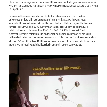
Hyperion. Tärkein ja suurin kääpiöbullterrierikennel aikojen saatossa on ollut
Mrs Berryn Zedbees, näitä koiria löytyy melkein jokaisesta sukutaulusta vielä
tänä päivänä.
Kääpiöbullterriereitä ei ole käytetty koiratappeluissa, vaan niiden
erikoisosaamista oli rottien tappaminen. Etenkin 1900- luvun alussa
kääpiöbullterrierit toimivat useilla maatiloilla rottakoirina, mutta tämäkin
käyttö loppui vuoden 1938 tuntumaan ja kääpiöbullterrierit siirtyivät
puhtaasti seurakoiran rooliin. Tänä päivänä kääpiöbullterrierillä eli
tuttavallisemmin minibulleilla on täsmälleen sama rotumääritelmä kuin
bullterrierillä lukuun ottamatta kokoa. Kääpiöbullterrierin säkäkorkeus ei saa
ylittää 35,5 senttimetriä. Bullterrierillä rotumääritelmä ei aseta kokoon raja-
arvoja. FCI nimesi kääpiöbullterrierin omaksi rodukseen v. 2011.