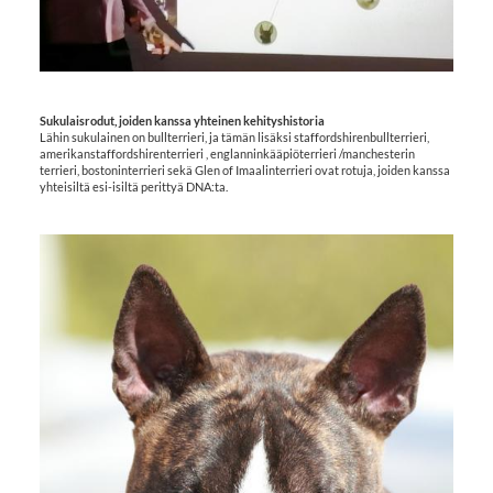
Sukulaisrodut, joiden kanssa yhteinen kehityshistoria
Lähin sukulainen on bullterrieri, ja tämän lisäksi staffordshirenbullterrieri,
amerikanstaffordshirenterrieri , englanninkääpiöterrieri /manchesterin
terrieri, bostoninterrieri sekä Glen of Imaalinterrieri ovat rotuja, joiden kanssa
yhteisiltä esi-isiltä perittyä DNA:ta.