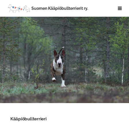
Siirry
Suomen Kääpiöbullterrierit ry.
Haku
sivun
sisältöön
Kääpiöbullterrieri