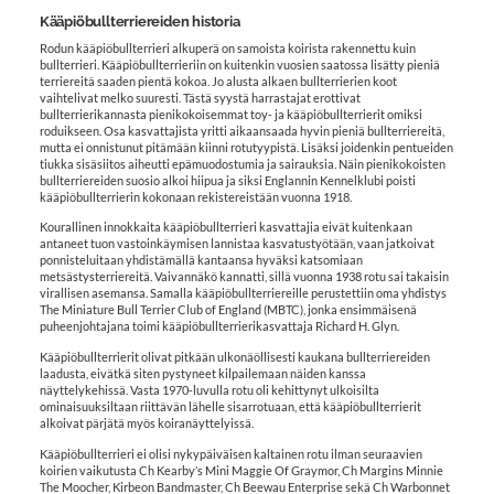
Kääpiöbullterriereiden historia
Rodun kääpiöbullterrieri alkuperä on samoista koirista rakennettu kuin
bullterrieri. Kääpiöbullterrieriin on kuitenkin vuosien saatossa lisätty pieniä
terriereitä saaden pientä kokoa. Jo alusta alkaen bullterrierien koot
vaihtelivat melko suuresti. Tästä syystä harrastajat erottivat
bullterrierikannasta pienikokoisemmat toy- ja kääpiöbullterrierit omiksi
roduikseen. Osa kasvattajista yritti aikaansaada hyvin pieniä bullterriereitä,
mutta ei onnistunut pitämään kiinni rotutyypistä. Lisäksi joidenkin pentueiden
tiukka sisäsiitos aiheutti epämuodostumia ja sairauksia. Näin pienikokoisten
bullterriereiden suosio alkoi hiipua ja siksi Englannin Kennelklubi poisti
kääpiöbullterrierin kokonaan rekistereistään vuonna 1918.
Kourallinen innokkaita kääpiöbullterrieri kasvattajia eivät kuitenkaan
antaneet tuon vastoinkäymisen lannistaa kasvatustyötään, vaan jatkoivat
ponnisteluitaan yhdistämällä kantaansa hyväksi katsomiaan
metsästysterriereitä. Vaivannäkö kannatti, sillä vuonna 1938 rotu sai takaisin
virallisen asemansa. Samalla kääpiöbullterriereille perustettiin oma yhdistys
The Miniature Bull Terrier Club of England (MBTC), jonka ensimmäisenä
puheenjohtajana toimi kääpiöbullterrierikasvattaja Richard H. Glyn.
Kääpiöbullterrierit olivat pitkään ulkonäöllisesti kaukana bullterriereiden
laadusta, eivätkä siten pystyneet kilpailemaan näiden kanssa
näyttelykehissä. Vasta 1970-luvulla rotu oli kehittynyt ulkoisilta
ominaisuuksiltaan riittävän lähelle sisarrotuaan, että kääpiöbullterrierit
alkoivat pärjätä myös koiranäyttelyissä.
Kääpiöbullterrieri ei olisi nykypäiväisen kaltainen rotu ilman seuraavien
koirien vaikutusta Ch Kearby’s Mini Maggie Of Graymor, Ch Margins Minnie
The Moocher, Kirbeon Bandmaster, Ch Beewau Enterprise sekä Ch Warbonnet