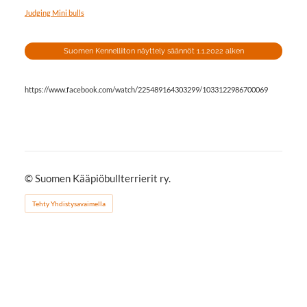
Judging Mini bulls
Suomen Kennelliiton näyttely säännöt 1.1.2022 alken
https://www.facebook.com/watch/225489164303299/1033122986700069
©
Suomen Kääpiöbullterrierit ry.
Tehty Yhdistysavaimella