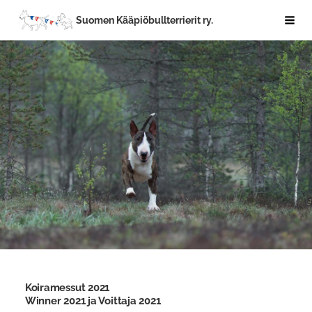
Siirry
Suomen Kääpiöbullterrierit ry.
Haku
sivun
sisältöön
Koiramessut 2021
Winner 2021 ja Voittaja 2021