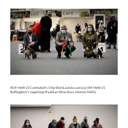
ROP, HeW-21 Careliabull's Chip Shot (Lautala Laura) ja VSP, HeW-21
Bullbugbear's Jappeloup (Paakkari Nina) Kuva Johanna Häikiö