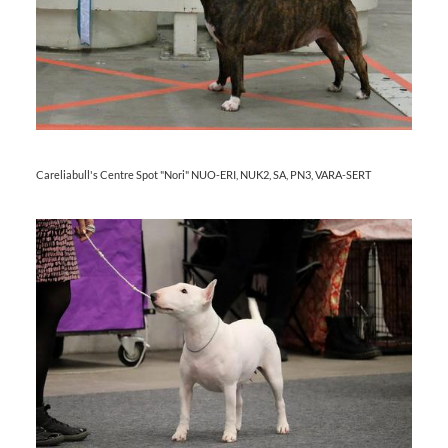
Careliabull's Centre Spot "Nori" NUO-ERI, NUK2, SA, PN3, VARA-SERT