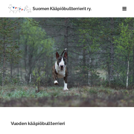
Siirry
Suomen Kääpiöbullterrierit ry.
Haku
sivun
sisältöön
Vuoden kääpiöbullterrieri