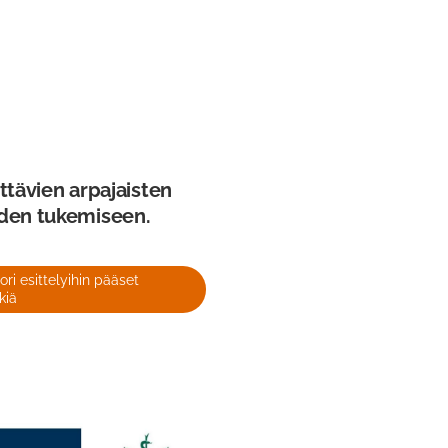
ettävien arpajaisten
yden tukemiseen.
ri esittelyihin pääset
kiä