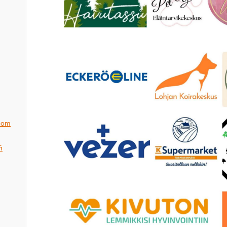
.com
i