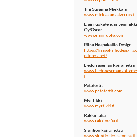
Tmi Susanna Miekkala
www.miekkalankaiverrus.fi
Eläinruokatehdas Lemmikk
Oy/Oscar
www.elainruoka.com
Riina Haapakallio Design
https://haapakalliodesign.po
oliobox.net/
Liedon aseman koirametsä
www.liedonasemankoiramet
fi
Petotestit
www.petotestit.com
MyrTikki
www.myrtikki.fi
Rakkimafia
www.rakkimafia.fi
Siuntion koirametsä
www.siuntionkoirametsa.fi