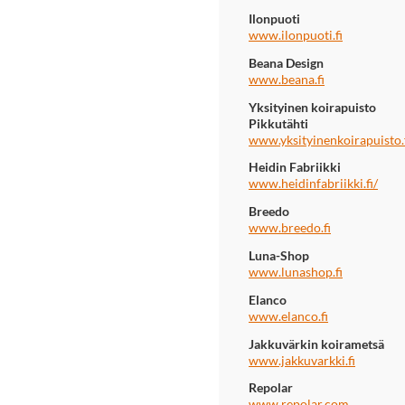
Ilonpuoti
www.ilonpuoti.fi
Beana Design
www.beana.fi
Yksityinen koirapuisto
Pikkutähti
www.yksityinenkoirapuisto.
Heidin Fabriikki
www.heidinfabriikki.fi/
Breedo
www.breedo.fi
Luna-Shop
www.lunashop.fi
Elanco
www.elanco.fi
Jakkuvärkin koirametsä
www.jakkuvarkki.fi
Repolar
www.repolar.com