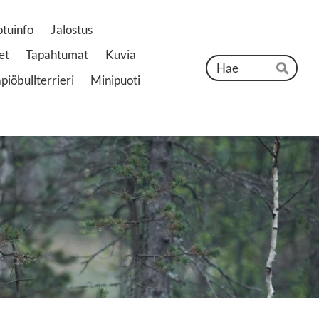
otuinfo
Jalostus
et
Tapahtumat
Kuvia
Hak
iöbullterrieri
Minipuoti
Hae