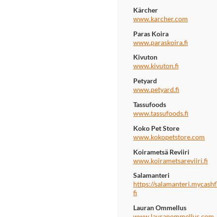
Kärcher
www.karcher.com
Paras Koira
www.paraskoira.fi
Kivuton
www.kivuton.fi
Petyard
www.petyard.fi
Tassufoods
www.tassufoods.fi
Koko Pet Store
www.kokopetstore.com
Koirametsä Reviiri
www.koirametsareviiri.fi
Salamanteri
https://salamanteri.mycashf
fi
Lauran Ommellus
www.lauranommellus.com