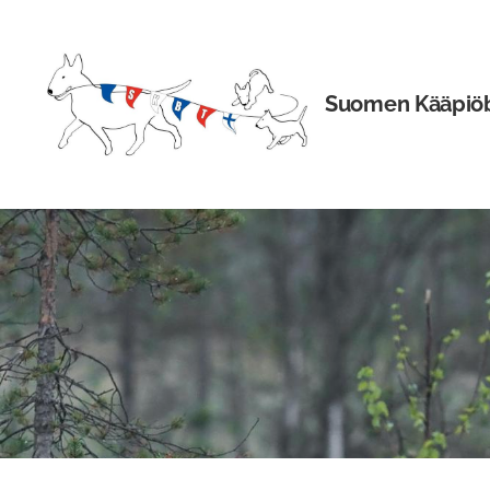
Siirry
sivun
sisältöön
Suomen Kääpiöbul