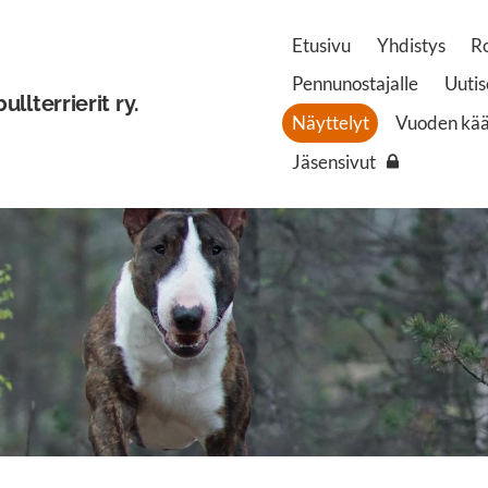
Etusivu
Yhdistys
R
Pennunostajalle
Uutis
lterrierit ry.
Näyttelyt
Vuoden kääp
Jäsensivut