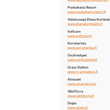
Punkaharju Resort
www.punkaharjuresort.fi
Valokuvaaja Diana Kortelah
www.dianakortelahti.fi
Softcare
www.softcare.fi
Koruhartsia
www.koruhartsia.fi
Oxyfreshpet
www.oxyfreshpet.fi
Grazy Station
www.crazystation.fi
Alvarpet
www.alvarpet.com
TähtiTurre
www.tahtiturre.fi
Dogio
www.dogio.fi