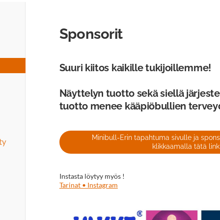
Sponsorit
Suuri kiitos kaikille tukijoillemme!
Näyttelyn tuotto sekä siellä järjest
tuotto menee kääpiöbullien terve
Minibull-Erin tapahtuma sivulle ja sponso
ty
klikkaamalla tätä link
Instasta löytyy myös !
Tarinat • Instagram