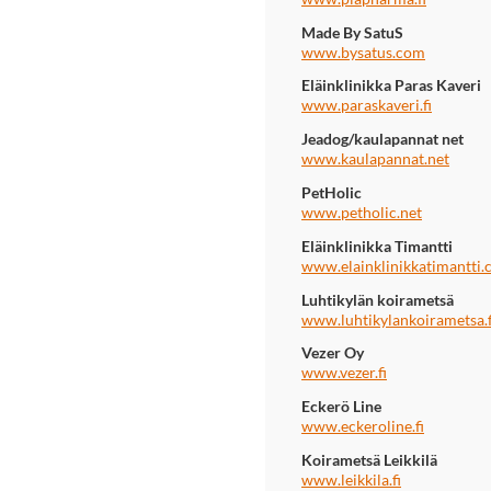
Made By SatuS
www.bysatus.com
Eläinklinikka Paras Kaveri
www.paraskaveri.fi
Jeadog/kaulapannat net
www.kaulapannat.net
PetHolic
www.petholic.net
Eläinklinikka Timantti
www.elainklinikkatimantti
Luhtikylän koirametsä
www.luhtikylankoirametsa.f
Vezer Oy
www.vezer.fi
Eckerö Line
www.eckeroline.fi
Koirametsä Leikkilä
www.leikkila.fi