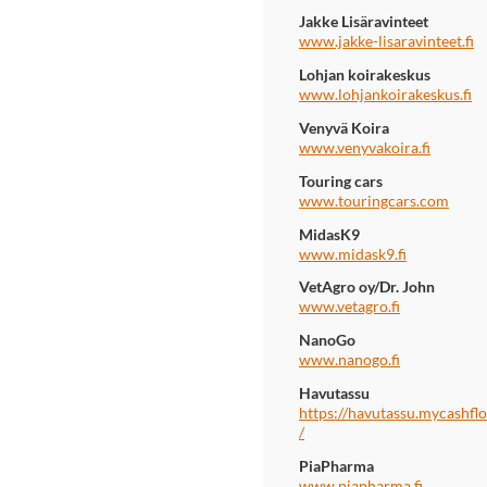
Jakke Lisäravinteet
www.jakke-lisaravinteet.fi
Lohjan koirakeskus
www.lohjankoirakeskus.fi
Venyvä Koira
www.venyvakoira.fi
Touring cars
www.touringcars.com
MidasK9
www.midask9.fi
VetAgro oy/Dr. John
www.vetagro.fi
NanoGo
www.nanogo.fi
Havutassu
https://havutassu.mycashflo
/
PiaPharma
www.piapharma.fi