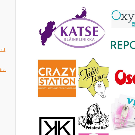
i
rtf
sa.