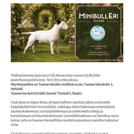
Yhdistyksemme järjestää Club Shown tänä vuonna 22.08.2026
pääerikoisnäyttelymme Terri-Erin yhteydessä.
Näyttelypaikka on Tuomarinkylän vinttikoirarata, Tuomarinkyläntie 1,
Helsinki.
Tuomarina Astrid Odell, kennel Tinybull's, Ruotsi.
Club Show on Open Show, eli epävirallinen näyttely, johon ovat kaikki
kääpiöbullterrierit tervetulleita, vaikkapa sitten hakemaan ensimmäistä
näyttelykokemusta, tai harjoittelemaan jo unohtuneita taitoja ja
kartuttamaan esiintymiskokemusta. Lemmikkiluokkaan voi ilmoittaa myös
koiran, jolla on Suomen Kennelliiton näyttelysäännöissä mainittu hylkäävä
virhe.
Club Show’ssa on englantilaistyyppinen arvostelu. Urokset ja nartut