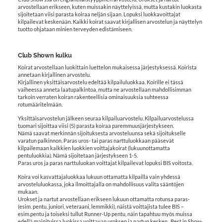
arvostellaan erikseen, kuten muissakin näyttelyissä, mutta kustakin luokasta
sijoitetaan viisi parasta koiraa neljän sijaan. Lopuksi luokkavoittajat
kilpailevat keskenään. Kaikki koirat saavat kirjallisen arvostelun ja näyttelyn
tuotto ohjataan minien terveyden edistämiseen.
Club Shown kulku
Koirat arvostellaan luokittain luettelon mukaisessa järjestyksessä. Koirista
annetaan kirjallinen arvostelu.
Kirjallinen yksittäisarvostelu edeltää kilpailuluokkaa. Koirille ei tässä
vaiheessa anneta laatupalkintoa, mutta ne arvostellaan mahdollisimman
tarkoin verraten koiran rakenteellisia ominaisuuksia suhteessa
rotumääritelmään.
Yksittäisarvostelun jälkeen seuraa kilpailuarvostelu. Kilpailuarvostelussa
tuomari sijoittaa viisi (5) parasta koiraa paremmuusjärjestykseen.
Nämä saavat merkinnän sijoituksesta arvosteluunsa sekä sijoitukselle
varatun palkinnon. Paras uros- tai paras narttuluokkaan pääsevät
kilpailemaan kaikkien luokkien voittajakoirat (lukuunottamatta
pentuluokkia). Nämä sijoitetaan järjestykseen 1-5.
Paras uros ja paras narttuluokan voittajat kilpailevat lopuksi BIS voitosta.
Koira voi kasvattajaluokkaa lukuun ottamatta kilpailla vain yhdessä
arvosteluluokassa, joka ilmoittajalla on mahdollisuus valita sääntöjen
mukaan.
Urokset ja nartut arvostellaan erikseen lukuun ottamatta rotunsa paras-
(esim. pentu, juniori, veteraani, lemmikki), näistä voittajista tulee BIS –
esim.pentu ja toiseksi tullut Runner-Up pentu, näin tapahtuu myös muissa
edellä mainituissa luokissa voittavan uroksen ja nartun kesken. Best in Show-