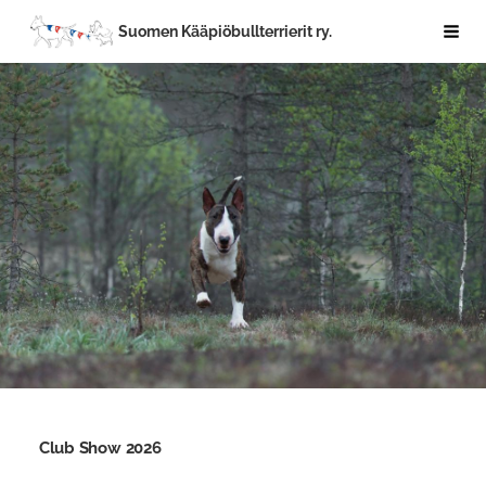
Siirry
Suomen Kääpiöbullterrierit ry.
Haku
sivun
sisältöön
Club Show 2026