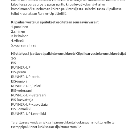
kilpailussa paras uros ja paras narttu kilpailevat koko näyttelyn
komeimman/kauneimman koiran palkintosijasta. Toiseksi tässä kilpailussa
tullut kruunataan Runner-Up tittelillä.
Kilpailuarvostelun sijoitukset osoitetaan seuraavin värein:
1. punainen
2. sininen
3. keltainen
4. vihreä
5. vaalean vihreä
Näyttelyssä jaettavat palkintoruusukkeet: Kilpailuarvosteluruusukkeet sijat
1-5
BIS
RUNNER-UP
BIS-pentu
RUNNER-UP-pentu
BIS-juniori
RUNNER-UP-juniori
BIS-veteraani
RUNNER-UP-veteraani
BIS-kasvattaja
RUNNER-UP-kasvattaja
BIS Lemmikki
RUNNER-UP Lemmikki
Tarvittaessa voidaan jakaa lisäruusukkeita luokissaan sijoittuneille tai
tsemppipalkinnot luokissaan sijoittumattomille.