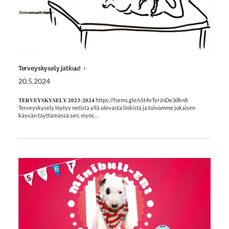
Terveyskysely jatkuu!
20.5.2024
𝐓𝐄𝐑𝐕𝐄𝐘𝐒𝐊𝐘𝐒𝐄𝐋𝐘 𝟐𝟎𝟐𝟑-𝟐𝟎𝟐𝟒 https://forms.gle/sSt4vTyrJnDe3dkn8
Terveyskysely löytyy netistä yllä olevasta linkistä ja toivomme jokaisen
käyvän täyttämässä sen, myös…