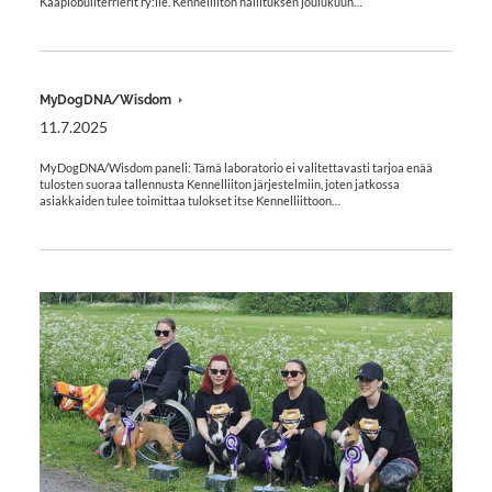
Kääpiöbullterrierit ry:lle. Kennelliiton hallituksen joulukuun…
MyDogDNA/Wisdom
11.7.2025
MyDogDNA/Wisdom paneli: Tämä laboratorio ei valitettavasti tarjoa enää
tulosten suoraa tallennusta Kennelliiton järjestelmiin, joten jatkossa
asiakkaiden tulee toimittaa tulokset itse Kennelliittoon…