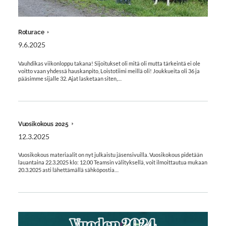
Roturace
9.6.2025
Vauhdikas viikonloppu takana! Sijoitukset oli mitä oli mutta tärkeintä ei ole
voitto vaan yhdessä hauskanpito, Loistotiimi meillä oli! Joukkueita oli 36 ja
pääsimme sijalle 32. Ajat lasketaan siten,…
Vuosikokous 2025
12.3.2025
Vuosikokous materiaalit on nyt julkaistu jäsensivuilla. Vuosikokous pidetään
lauantaina 22.3.2025 klo: 12.00 Teamsin välityksellä, voit ilmoittautua mukaan
20.3.2025 asti lähettämällä sähköpostia…