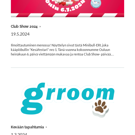
Club Show 2024
19.5.2024
Ilmoittautuminen menossa! Näyttelyn sivut tästä Minibull-ERI, joka
kääpiöbullin ”Kesäfestari” nro 1. Tänä vuonna kokoonnumme Ouluun
heinäkuun 6. päivä viettämään mukavaa ja rentoa Club Show- päivää.…
Kevään tapahtumia
1.3.2024