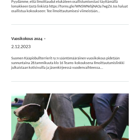
Pyydämme, että ilmoittaudut etukäteen osallistumisestasi täyttämällä
lomakkeen tästä linkistä https://forms.gle/WN5WNrbjNA3a7wgZ6 Jos haluat
osallistua kokoukseen: Tee ilmoittautumisesi viimeistään…
Vuosikokous 2024
2.12.2023
Suomen Kääpiöbullterrierit ry:n sääntömääräinen vuosikokous pidetään
sunnuntaina 28.tammikuuta klo 16 Teams-kokouksena Ilmoittautumislinkki
julkaistaan kotisivuilla ja jäsenkirjeessä vuodenvaihteessa.…