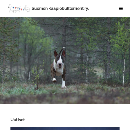
Siirry
Suomen Kääpiöbullterrierit ry.
Haku
sivun
sisältöön
Uutiset