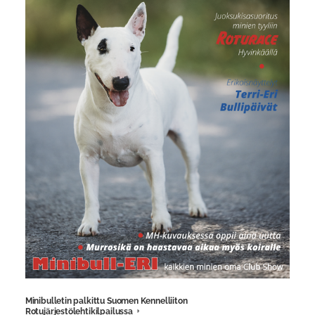
Minibulletin palkittu Suomen Kennelliiton
Rotujärjestölehtikilpailussa