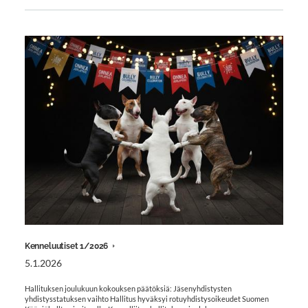
Kenneluutiset 1/2026
5.1.2026
Hallituksen joulukuun kokouksen päätöksiä: Jäsenyhdistysten
yhdistysstatuksen vaihto Hallitus hyväksyi rotuyhdistysoikeudet Suomen