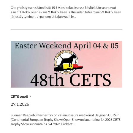
Ote yhdistyksen säännöistä 15 § Vuosikokouksessa käsitellään seuraavat
asiat: 1. Kokouksen avaus 2. Kokouksen laillisuuden toteaminen 3. Kokouksen
järjestäytyminen: a) puheenjohtajan vaali b)…
CETS 2026
29.1.2026
Suomen Kääpiöbullterrierit ry on valinnut seuraavat koirat Belgiaan CETSiin
(Continental European Trophy Show) Open Show on lauantaina 4.4.2026 CETS
Trophy Show sunnuntaina 5.4 .2026 Urokset:…