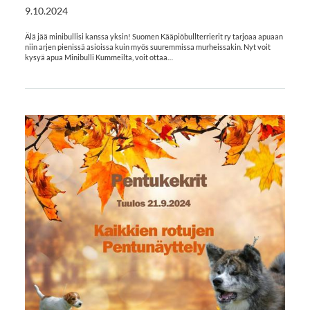
9.10.2024
Älä jää minibullisi kanssa yksin! Suomen Kääpiöbullterrierit ry tarjoaa apuaan
niin arjen pienissä asioissa kuin myös suuremmissa murheissakin. Nyt voit
kysyä apua Minibulli Kummeilta, voit ottaa…