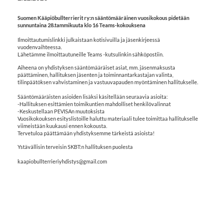
Suomen Kääpiöbullterrierit ry:n sääntömääräinen vuosikokous pidetään
sunnuntaina 28.tammikuuta klo 16 Teams-kokouksena
Ilmoittautumislinkki julkaistaan kotisivuilla ja jäsenkirjeessä
vuodenvaihteessa.
Lähetämme ilmoittautuneille Teams -kutsulinkin sähköpostiin.
Aiheena on yhdistyksen sääntömääräiset asiat, mm. jäsenmaksusta
päättäminen, hallituksen jäsenten ja toiminnantarkastajan valinta,
tilinpäätöksen vahvistaminen ja vastuuvapauden myöntäminen hallitukselle.
Sääntömääräisten asioiden lisäksi käsitellään seuraavia asioita:
-Hallituksen esittämien toimikuntien mahdolliset henkilövalinnat
-Keskustellaan PEVISAn muutoksista
Vuosikokouksen esityslistoille haluttu materiaali tulee toimittaa hallitukselle
viimeistään kuukausi ennen kokousta.
Tervetuloa päättämään yhdistyksemme tärkeistä asioista!
Ystävällisin terveisin SKBT:n hallituksen puolesta
kaapiobullterrieriyhdistys@gmail.com