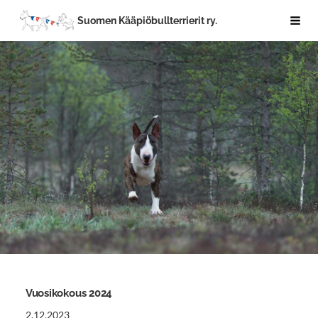
Siirry
Suomen Kääpiöbullterrierit ry.
Haku
sivun
sisältöön
Vuosikokous 2024
2.12.2023