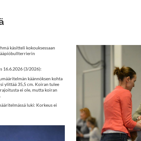
ä
hmä käsitteli kokouksessaan
äpiöbullterrierin
 16.6.2026 (3/2026):
otumääritelmän käännöksen kohta
i ylittää 35,5 cm. Koiran tulee
ajoitusta ei ole, mutta koiran
.
ääritelmässä luki: Korkeus ei