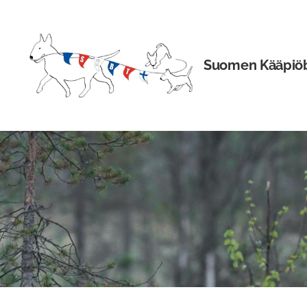
Siirry
sivun
sisältöön
Suomen Kääpiöbul