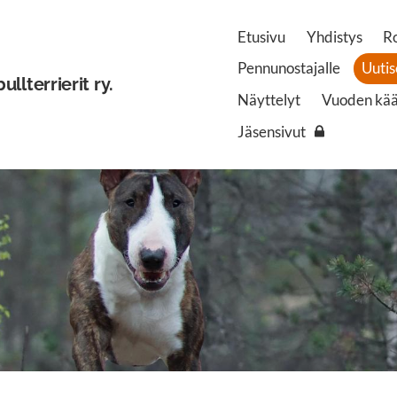
Etusivu
Yhdistys
R
Pennunostajalle
Uutis
lterrierit ry.
Näyttelyt
Vuoden kääp
Jäsensivut