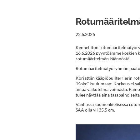
Rotumääritelm
22.6.2026
Kennelliton rotumääritelmätyöry
16.6.2026 pyyntöämme koskien kä
rotumääritelmän käännöstä.
Rotumääritelmätyöryhmän päätös
Korjattiin kääpiöbullterrierin r
”Koko” kuulumaan: Korkeus ei sais
antaa vaikutelma voimasta. Painor
tulee näyttää aina tasapainoiselta
Vanhassa suomenkielisessä rotum
SAA olla yli 35,5 cm.