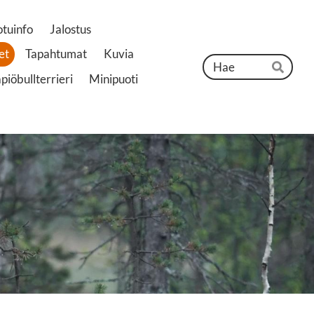
otuinfo
Jalostus
et
Tapahtumat
Kuvia
Hak
iöbullterrieri
Minipuoti
Hae