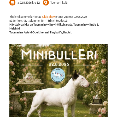
la 22.8.2026
klo 12
Tuomarinkylä
Yhdistyksemme järjestää
Club Show
n tänä vuonna 22.08.2026
pääerikoisnäyttelymme Terri-Erin yhteydessä.
Näyttelypaikka on Tuomarinkylän vinttikoirarata, Tuomarinkyläntie 1,
Helsinki.
Tuomarina Astrid Odell, kennel Tinybull's, Ruotsi.