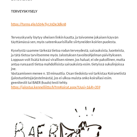
TERVEYSKYSELY
https://forms.gle/sSt4vTyrJnDe3dkn8
Terveyskysely löytyy oheisen linkin kautta, ja toivomme jokaisen käyvän
täyttämässä sen, myös sateenkaarisillalle siirtyneiden koirien puolesta.
Kyselystä saamme tärkeää tietoa rodun terveydestä, sairauksista, luonteista,
ja tätä tietoa tarvitsemme myös Jalostuksen tavoiteohjelman päivitykseen.
Loppuun voit lisätä koirasi virallisen nimen, jos haluat, ei ole pakollinen, mutta
antaa runsaasti tietoa mahdollisista sairauksista esim. tietyissä sukulinjoissa
jne.
Vastaamiseen menee n. 10 minuuttia. Osan tiedoista voi tarkistaa Koiranetistä
(jalostustietojärjestelmästä), jos ei ulkoa muista onko koirallasi esim.
geenitestit tai BAER (kuulo) testi tehty.
https://jalostus.kennelliitto.fi/frmKoirat.aspx?Uusi=1&R=359